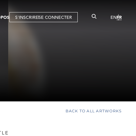
OPOS
S'INSCRIRE
SE CONNECTER
EN
FR
BACK TO ALL ARTWORKS
TLE