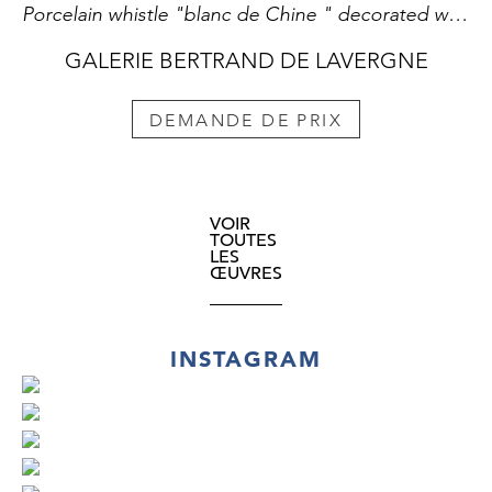
Porcelain whistle "blanc de Chine " decorated with a European wearing a tricorn hat- Dehua kilns province of Fujian - China Kangxi 1662/1722 H 6,5 cm
GALERIE BERTRAND DE LAVERGNE
DEMANDE DE PRIX
VOIR
TOUTES
LES
ŒUVRES
INSTAGRAM