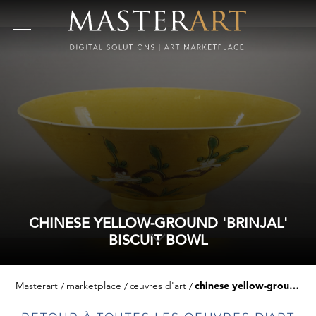
CHINESE YELLOW-GROUND 'BRINJAL'
BISCUIT BOWL
Masterart
marketplace
œuvres d'art
chinese yellow-ground 'brinjal' biscuit bowl