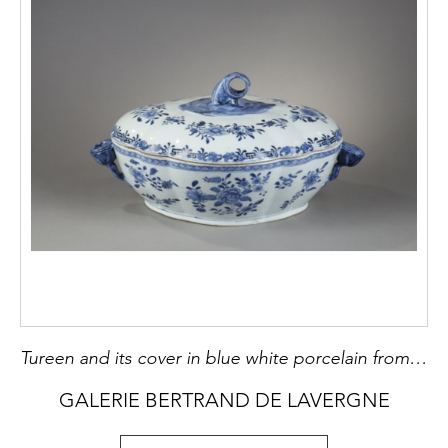
Tureen and its cover in blue white porcelain from a European orfevrerie model - flowers shaped handles
GALERIE BERTRAND DE LAVERGNE