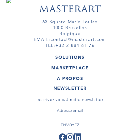
63 Square Marie Louise
1000 Bruxelles
Belgique
EMAIL:
contact@masterart.com
TEL:
+32 2 884 61 76
SOLUTIONS
GALERIE
MARKETPLACE
FOIRE
OEUVRES D'ART
ARTISTE
A PROPOS
GALERIES
MEMBRE
MASTERART
TOURS VIRTUELS
NEWSLETTER
TOUR VIRTUEL
MARKETPLACE FAQ
PUBLICATIONS
CONDITIONS GÉNÉRALES
Inscrivez vous à notre newsletter
ENVOYEZ