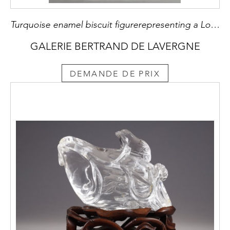
Turquoise enamel biscuit figurerepresenting a Lokapala "guardian of the world". In Hinduism they are temple guardians and in Buddhism they refer to the four heavenly kings.They were four brothers, the brothers Mo . The elder Mo Li Qing received a precious sword called "the sword of the blue cloud" China 18th century H 28.5cm RESERVED
GALERIE BERTRAND DE LAVERGNE
DEMANDE DE PRIX