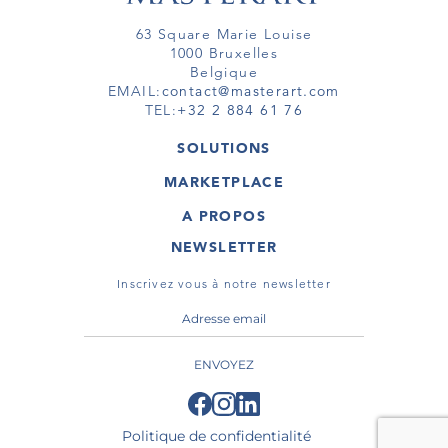
63 Square Marie Louise
1000 Bruxelles
Belgique
EMAIL:
contact@masterart.com
TEL:
+32 2 884 61 76
SOLUTIONS
GALERIE
MARKETPLACE
FOIRE
OEUVRES D'ART
ARTISTE
A PROPOS
GALERIES
MEMBRE
MASTERART
TOURS VIRTUELS
NEWSLETTER
TOUR VIRTUEL
MARKETPLACE FAQ
PUBLICATIONS
CONDITIONS GÉNÉRALES
Inscrivez vous à notre newsletter
ENVOYEZ
Politique de confidentialité