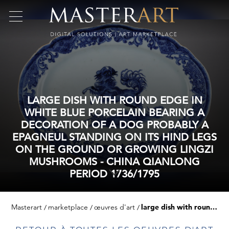
LARGE DISH WITH ROUND EDGE IN
WHITE BLUE PORCELAIN BEARING A
DECORATION OF A DOG PROBABLY A
EPAGNEUL STANDING ON ITS HIND LEGS
ON THE GROUND OR GROWING LINGZI
MUSHROOMS - CHINA QIANLONG
PERIOD 1736/1795
Masterart
marketplace
œuvres d'art
large dish with round edge in white blue porcelain bearing a decoration of a dog probably a epagneul standing on its hind legs on the ground or growing lingzi mushrooms - china qianlong period 1736/1795