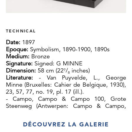
TECHNICAL
Date:
1897
Epoque:
Symbolism, 1890-1900, 1890s
Medium:
Bronze
Signature:
Signed: G MINNE
Dimension:
58 cm (22⁷/₈ inches)
Literature:
- Van Puyvelde, L., George
Minne (Bruxelles: Cahier de Belgique, 1930),
23, 57, 77, no. 19, pl. 17 (ill.).
- Campo, Campo & Campo 100, Grote
Steenweg (Antwerpen: Campo & Campo,
1997), 97 (ill.).
- Hoozee, R., Veertig kunsenaars rond Karel
DÉCOUVREZ LA GALERIE
Van de Woestijne (Gent: MSK, 1979), 47, no.