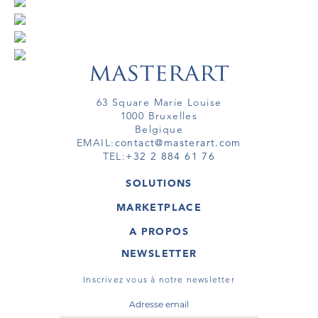
63 Square Marie Louise
1000 Bruxelles
Belgique
EMAIL:
contact@masterart.com
TEL:
+32 2 884 61 76
SOLUTIONS
GALERIE
MARKETPLACE
FOIRE
OEUVRES D'ART
ARTISTE
A PROPOS
GALERIES
MEMBRE
MASTERART
TOURS VIRTUELS
NEWSLETTER
TOUR VIRTUEL
MARKETPLACE FAQ
PUBLICATIONS
CONDITIONS GÉNÉRALES
Inscrivez vous à notre newsletter