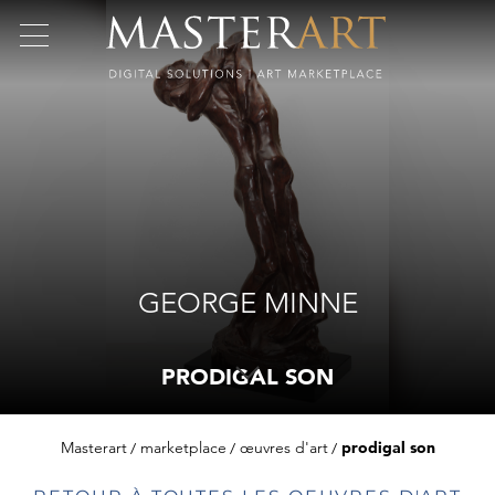
GEORGE MINNE
PRODIGAL SON
Masterart
marketplace
œuvres d'art
prodigal son