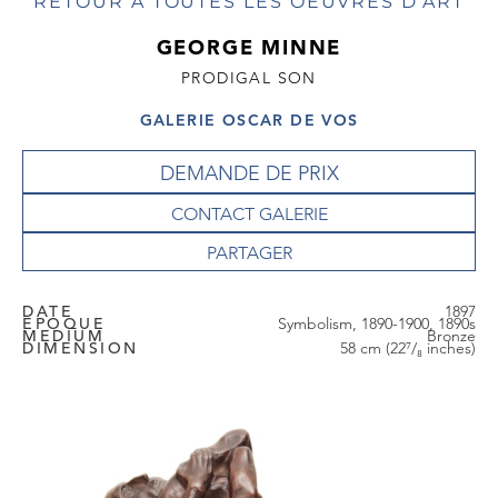
RETOUR À TOUTES LES OEUVRES D'ART
GEORGE MINNE
PRODIGAL SON
GALERIE OSCAR DE VOS
DEMANDE DE PRIX
CONTACT GALERIE
DATE
1897
EPOQUE
Symbolism, 1890-1900, 1890s
MEDIUM
Bronze
DIMENSION
58 cm (22⁷/₈ inches)