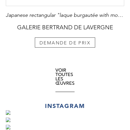
Japanese rectangular "laque burgautée with mother of pearls, gold and silver foils indescent seashells Ryukyu islands 19 th century H 5,1cm
GALERIE BERTRAND DE LAVERGNE
DEMANDE DE PRIX
VOIR
TOUTES
LES
ŒUVRES
INSTAGRAM