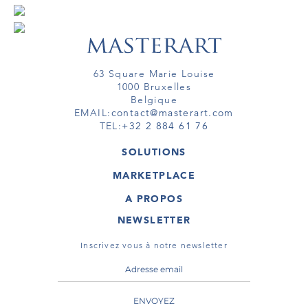
63 Square Marie Louise
1000 Bruxelles
Belgique
EMAIL:
contact@masterart.com
TEL:
+32 2 884 61 76
SOLUTIONS
GALERIE
MARKETPLACE
FOIRE
OEUVRES D'ART
ARTISTE
A PROPOS
GALERIES
MEMBRE
MASTERART
TOURS VIRTUELS
NEWSLETTER
TOUR VIRTUEL
MARKETPLACE FAQ
PUBLICATIONS
CONDITIONS GÉNÉRALES
Inscrivez vous à notre newsletter
ENVOYEZ