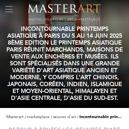
INCONTOURNABLE PRINTEMPS
ASIATIQUE À PARIS DU 5 AU 14 JUIN 2025
8ÈME EDITION LE PRINTEMPS ASIATIQUE
PARIS RÉUNIT MARCHANDS, MAISONS DE
VENTE AUX ENCHÈRES ET MUSÉES. ILS
SONT SPÉCIALISÉS DANS UNE GRANDE
VARIÉTÉ D'ART ASIATIQUE ANCIEN ET
MODERNE, Y COMPRIS L'ART CHINOIS,
JAPONAIS, CORÉEN, INDIEN, ISLAMIQUE
ET MOYEN-ORIENTAL, HIMALAYEN ET
D'ASIE CENTRALE, D'ASIE DU SUD-EST.
Masterart
marketplace
œuvres d'art
incontournable printemps asiatique à paris du 5 au 14 juin 2025 8ème edition le printemps asiatique paris réunit marchands, maisons de vente aux enchères et musées. ils sont spécialisés dans une grande variété d'art asiatique ancien et moderne, y compris l'art chinois, japonais, coréen, indien, islamique et moyen-oriental, himalayen et d'asie centrale, d'asie du sud-est.