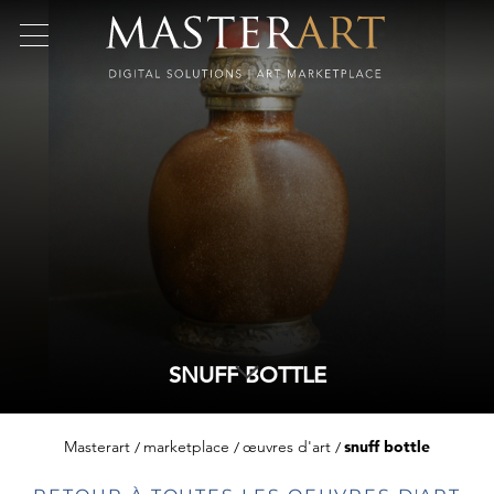
SNUFF BOTTLE
Masterart
marketplace
œuvres d'art
snuff bottle