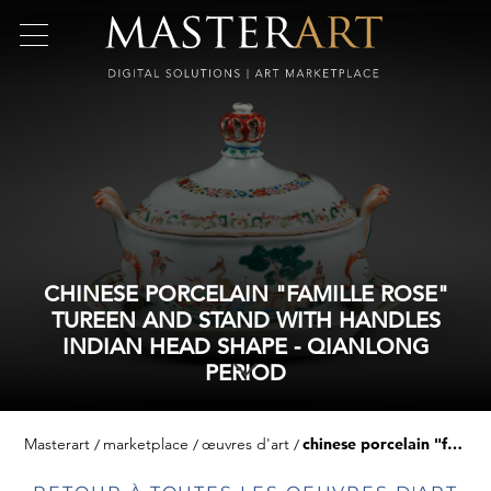
CHINESE PORCELAIN "FAMILLE ROSE"
TUREEN AND STAND WITH HANDLES
INDIAN HEAD SHAPE - QIANLONG
PERIOD
Masterart
marketplace
œuvres d'art
chinese porcelain "famille rose" tureen and stand with handles indian head shape - qianlong period