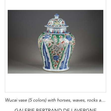
Wucai vase (5 colors) with horses, waves, rocks and eight symbolic objects China epoque Shunzi 1644/1661
GALERIE BERTRAND DE LAVERGNE