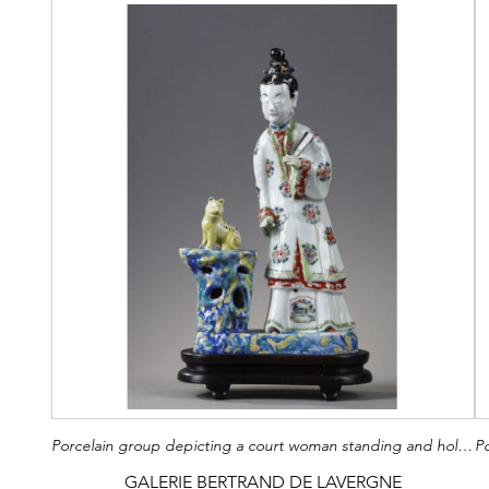
Porcelain group depicting a court woman standing and holding a fan next to a cat sitting on a rock. China around 1730 - H 22cm
GALERIE BERTRAND DE LAVERGNE