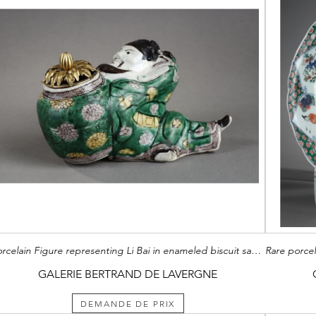
Porcelain Figure representing Li Bai in enameled biscuit sancai. Celebrity poet falling asleep on his filled jar d alcooll . Period Kangxi 1662/1722 gilt bronze lid France 19th century
GALERIE BERTRAND DE LAVERGNE
DEMANDE DE PRIX