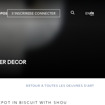
OPOS
S'INSCRIRE
SE CONNECTER
EN
FR
TER DECOR
RETOUR À TOUTES LES OEUVRES D'ART
POT IN BISCUIT WITH SHOU