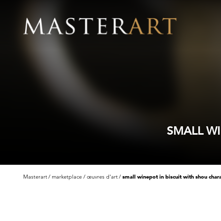
SMALL WI
Masterart
marketplace
œuvres d'art
small winepot in biscuit with shou char