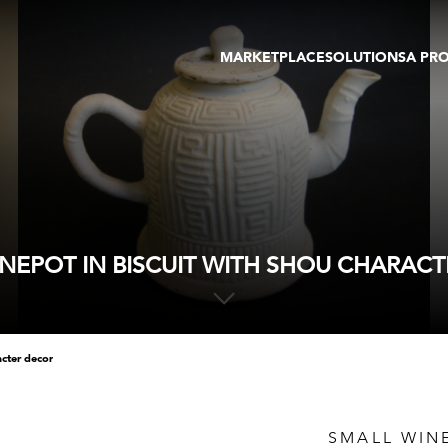
MARKETPLACE
SOLUTIONS
A PR
OEUVRES D'ART
GALERIE
GALERIES
FOIRE
TOURS VIRTUELS
ARTISTE
PUBLICATIONS
MEMBRE
EVENTS
TOUR VIRTUEL
ENCHÈRES
NEPOT IN BISCUIT WITH SHOU CHARAC
acter decor
SMALL WINE