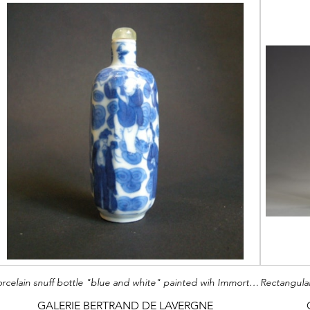
Porcelain snuff bottle "blue and white" painted wih Immortals
GALERIE BERTRAND DE LAVERGNE