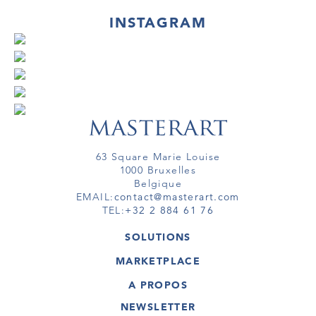
INSTAGRAM
63 Square Marie Louise
1000 Bruxelles
Belgique
EMAIL:
contact@masterart.com
TEL:
+32 2 884 61 76
SOLUTIONS
GALERIE
MARKETPLACE
FOIRE
OEUVRES D'ART
ARTISTE
A PROPOS
GALERIES
MEMBRE
MASTERART
TOURS VIRTUELS
NEWSLETTER
TOUR VIRTUEL