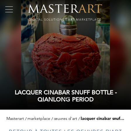
LACQUER CINABAR SNUFF BOTTLE -
QIANLONG PERIOD
Masterart
marketplace
œuvres d'art
lacquer cinabar snuff bottle -qianlong period