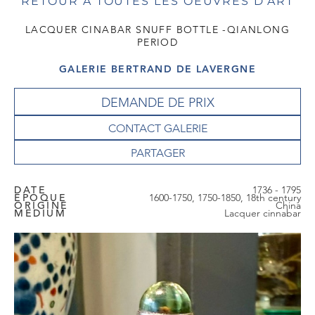
RETOUR À TOUTES LES OEUVRES D'ART
LACQUER CINABAR SNUFF BOTTLE -QIANLONG
PERIOD
GALERIE BERTRAND DE LAVERGNE
DEMANDE DE PRIX
CONTACT GALERIE
DATE
1736 - 1795
EPOQUE
1600-1750, 1750-1850, 18th century
ORIGINE
China
MEDIUM
Lacquer cinnabar