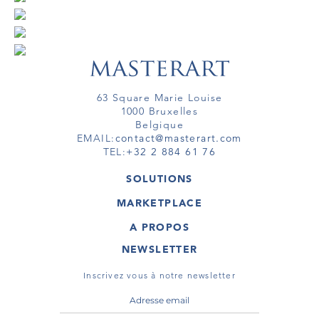
63 Square Marie Louise
1000 Bruxelles
Belgique
EMAIL:
contact@masterart.com
TEL:
+32 2 884 61 76
SOLUTIONS
GALERIE
MARKETPLACE
FOIRE
OEUVRES D'ART
ARTISTE
A PROPOS
GALERIES
MEMBRE
MASTERART
TOURS VIRTUELS
NEWSLETTER
TOUR VIRTUEL
MARKETPLACE FAQ
PUBLICATIONS
CONDITIONS GÉNÉRALES
Inscrivez vous à notre newsletter