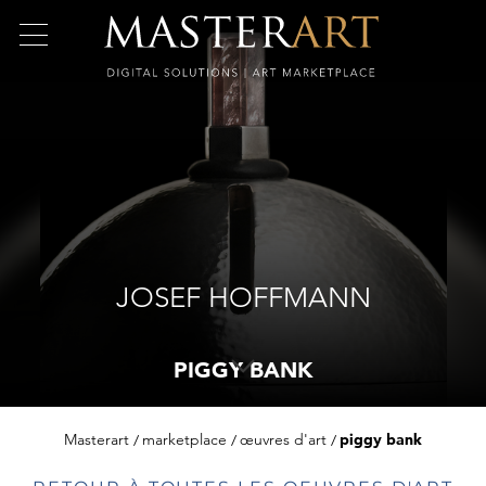
JOSEF HOFFMANN
PIGGY BANK
Masterart
marketplace
œuvres d'art
piggy bank