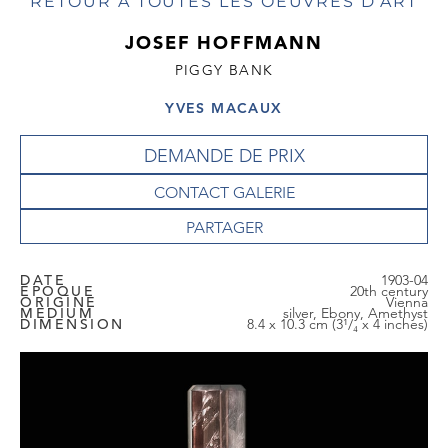
RETOUR À TOUTES LES OEUVRES D'ART
JOSEF HOFFMANN
PIGGY BANK
YVES MACAUX
DEMANDE DE PRIX
CONTACT GALERIE
DATE
1903-04
EPOQUE
20th century
ORIGINE
Vienna
MEDIUM
silver, Ebony, Amethyst
DIMENSION
8.4 x 10.3 cm (3¹/₄ x 4 inches)