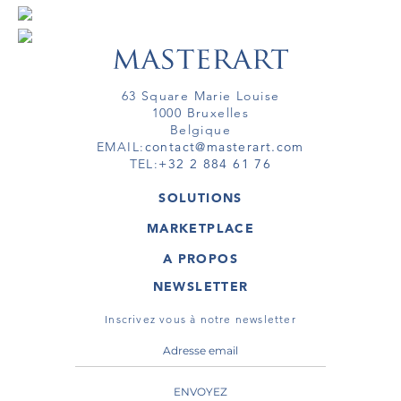
63 Square Marie Louise
1000 Bruxelles
Belgique
EMAIL:
contact@masterart.com
TEL:
+32 2 884 61 76
SOLUTIONS
GALERIE
MARKETPLACE
FOIRE
OEUVRES D'ART
ARTISTE
A PROPOS
GALERIES
MEMBRE
MASTERART
TOURS VIRTUELS
NEWSLETTER
TOUR VIRTUEL
MARKETPLACE FAQ
PUBLICATIONS
CONDITIONS GÉNÉRALES
Inscrivez vous à notre newsletter
ENVOYEZ