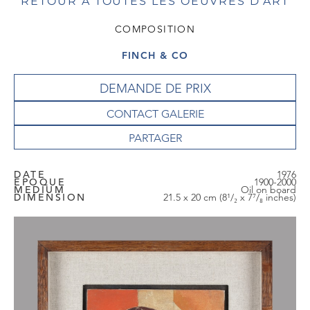
RETOUR À TOUTES LES OEUVRES D'ART
COMPOSITION
FINCH & CO
DEMANDE DE PRIX
CONTACT GALERIE
DATE
1976
EPOQUE
1900-2000
MEDIUM
Oil on board
DIMENSION
21.5 x 20 cm (8¹/₂ x 7⁷/₈ inches)