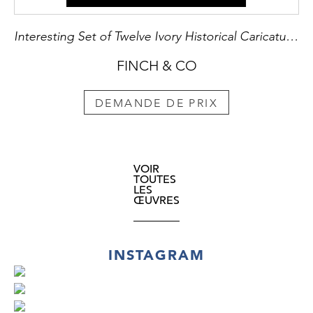
Interesting Set of Twelve Ivory Historical Caricature Portrait Reliefs Depicting some of the Leading Catholic Clergy Responsible for the Revocation of the Edict of Nantes in 1685
FINCH & CO
DEMANDE DE PRIX
VOIR
TOUTES
LES
ŒUVRES
INSTAGRAM