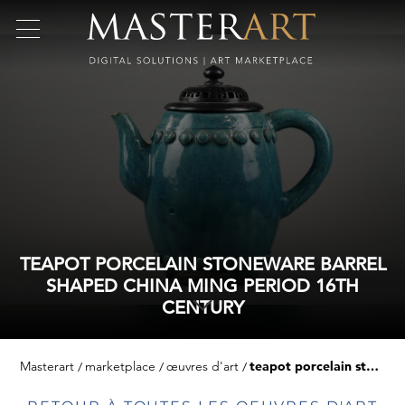
TEAPOT PORCELAIN STONEWARE BARREL
SHAPED CHINA MING PERIOD 16TH
CENTURY
Masterart
marketplace
œuvres d'art
teapot porcelain stoneware barrel shaped china ming period 16th century