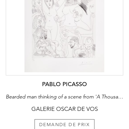
PABLO PICASSO
Bearded man thinking of a scene from 'A Thousand and One Nights', with his reproving ancestors behind him (Series 347)
GALERIE OSCAR DE VOS
DEMANDE DE PRIX