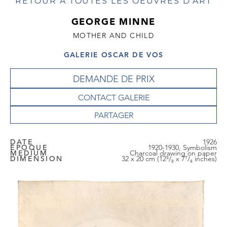
RETOUR À TOUTES LES OEUVRES D'ART
GEORGE MINNE
MOTHER AND CHILD
GALERIE OSCAR DE VOS
DEMANDE DE PRIX
CONTACT GALERIE
DATE
1926
EPOQUE
1920-1930, Symbolism
MEDIUM
Charcoal drawing on paper
DIMENSION
32 x 20 cm (12⁵/₈ x 7⁷/₈ inches)