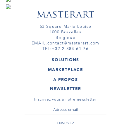
63 Square Marie Louise
1000 Bruxelles
Belgique
EMAIL:
contact@masterart.com
TEL:
+32 2 884 61 76
SOLUTIONS
GALERIE
MARKETPLACE
FOIRE
OEUVRES D'ART
ARTISTE
A PROPOS
GALERIES
MEMBRE
MASTERART
TOURS VIRTUELS
NEWSLETTER
TOUR VIRTUEL
MARKETPLACE FAQ
PUBLICATIONS
CONDITIONS GÉNÉRALES
Inscrivez vous à notre newsletter
ENVOYEZ