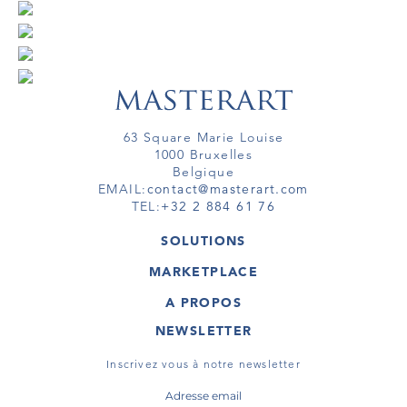
63 Square Marie Louise
1000 Bruxelles
Belgique
EMAIL:
contact@masterart.com
TEL:
+32 2 884 61 76
SOLUTIONS
GALERIE
MARKETPLACE
FOIRE
OEUVRES D'ART
ARTISTE
A PROPOS
GALERIES
MEMBRE
MASTERART
TOURS VIRTUELS
NEWSLETTER
TOUR VIRTUEL
MARKETPLACE FAQ
PUBLICATIONS
CONDITIONS GÉNÉRALES
Inscrivez vous à notre newsletter