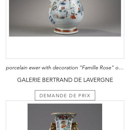
porcelain ewer with decoration "Famille Rose" of court women and flowers - China Yongzheng Period 1723/1735 Western silver mount 18th century
GALERIE BERTRAND DE LAVERGNE
DEMANDE DE PRIX