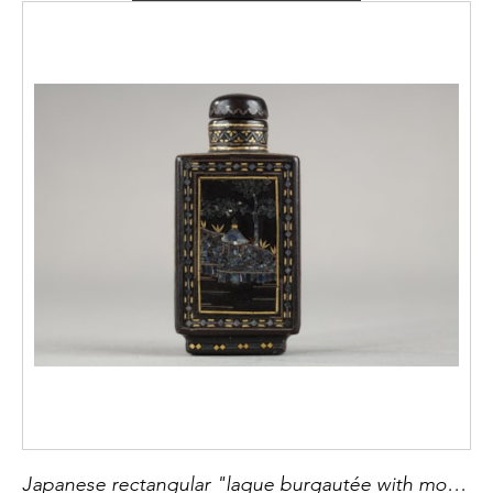
Japanese rectangular "laque burgautée with mother of pearls, gold and silver foils indescent seashells Ryukyu islands 19 th century H 5,1cm