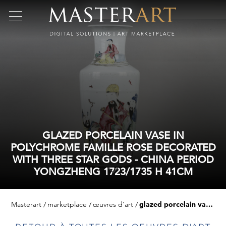
GLAZED PORCELAIN VASE IN
POLYCHROME FAMILLE ROSE DECORATED
WITH THREE STAR GODS - CHINA PERIOD
YONGZHENG 1723/1735 H 41CM
Masterart
marketplace
œuvres d'art
glazed porcelain vase in polychrome famille rose decorated with three star gods - china period yongzheng 1723/1735 h 41cm