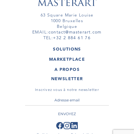
63 Square Marie Louise
1000 Bruxelles
Belgique
EMAIL:
contact@masterart.com
TEL:
+32 2 884 61 76
SOLUTIONS
GALERIE
MARKETPLACE
FOIRE
OEUVRES D'ART
ARTISTE
A PROPOS
GALERIES
MEMBRE
MASTERART
TOURS VIRTUELS
NEWSLETTER
TOUR VIRTUEL
MARKETPLACE FAQ
PUBLICATIONS
CONDITIONS GÉNÉRALES
Inscrivez vous à notre newsletter
ENVOYEZ