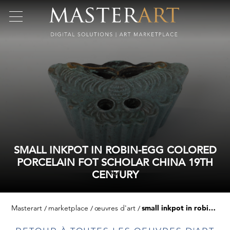
SMALL INKPOT IN ROBIN-EGG COLORED
PORCELAIN FOT SCHOLAR CHINA 19TH
CENTURY
Masterart
marketplace
œuvres d'art
small inkpot in robin-egg colored porcelain fot scholar china 19th century