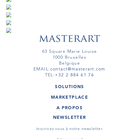
63 Square Marie Louise
1000 Bruxelles
Belgique
EMAIL:
contact@masterart.com
TEL:
+32 2 884 61 76
SOLUTIONS
GALERIE
MARKETPLACE
FOIRE
OEUVRES D'ART
ARTISTE
A PROPOS
GALERIES
MEMBRE
MASTERART
TOURS VIRTUELS
NEWSLETTER
TOUR VIRTUEL
MARKETPLACE FAQ
PUBLICATIONS
CONDITIONS GÉNÉRALES
Inscrivez vous à notre newsletter