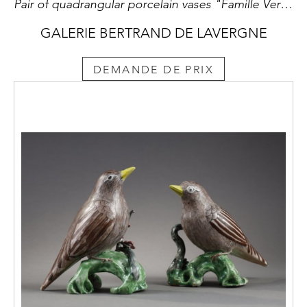
Pair of quadrangular porcelain vases "Famille Verte " decorated with kilins and birds on backgrounds of landscapes and butterflies - China Kangxi period 1662/1722 High 32cm
GALERIE BERTRAND DE LAVERGNE
DEMANDE DE PRIX