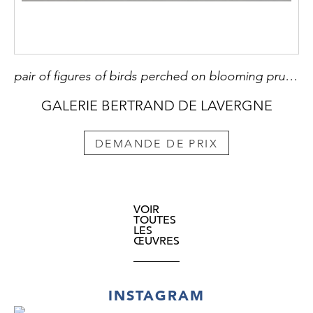
pair of figures of birds perched on blooming prunus branches Porcelain from the Famille Rose - China period Qianlong 1736/1795 H 13cm
GALERIE BERTRAND DE LAVERGNE
DEMANDE DE PRIX
VOIR
TOUTES
LES
ŒUVRES
INSTAGRAM