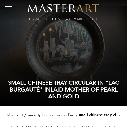
SMALL CHINESE TRAY CIRCULAR IN "LAC
BURGAUTÉ" INLAID MOTHER OF PEARL
AND GOLD
Masterart
marketplace
œuvres d'art
small chinese tray circular in "lac burgauté" inlaid mother of pearl and gold