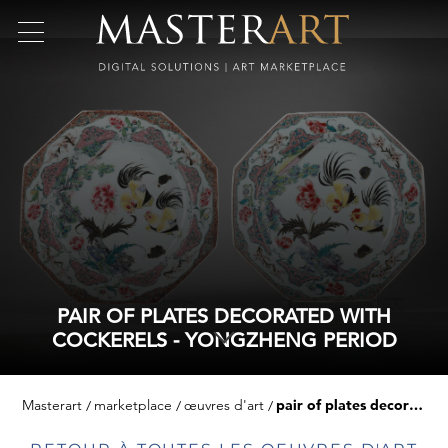
PAIR OF PLATES DECORATED WITH
COCKERELS - YONGZHENG PERIOD
Masterart
marketplace
œuvres d'art
pair of plates decorated with cockerels - yongzheng period