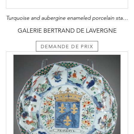
Turquoise and aubergine enameled porcelain statuette (head hands and feet natural)) China period Ming 1st part of the 17th century
GALERIE BERTRAND DE LAVERGNE
DEMANDE DE PRIX