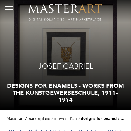
JOSEF GABRIEL
DESIGNS FOR ENAMELS - WORKS FROM
THE KUNSTGEWERBESCHULE, 1911–
1914
Masterart
marketplace
œuvres d'art
designs for enamels - works from the kunstgewerbeschule, 1911–1914