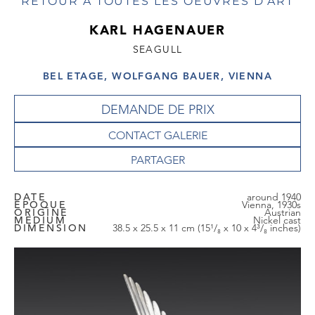
RETOUR À TOUTES LES OEUVRES D'ART
KARL HAGENAUER
SEAGULL
BEL ETAGE, WOLFGANG BAUER, VIENNA
DEMANDE DE PRIX
CONTACT GALERIE
DATE
around 1940
EPOQUE
Vienna, 1930s
ORIGINE
Austrian
MEDIUM
Nickel cast
DIMENSION
38.5 x 25.5 x 11 cm (15¹/₈ x 10 x 4³/₈ inches)