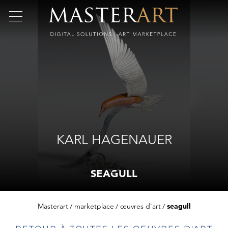
KARL HAGENAUER
SEAGULL
Masterart
marketplace
œuvres d'art
seagull