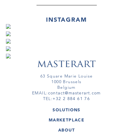
INSTAGRAM
63 Square Marie Louise
1000 Brussels
Belgium
EMAIL:
contact@masterart.com
TEL:
+32 2 884 61 76
SOLUTIONS
GALLERY
MARKETPLACE
FAIR
ARTWORKS
ARTIST
ABOUT