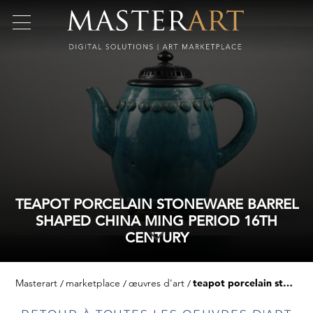
TEAPOT PORCELAIN STONEWARE BARREL
SHAPED CHINA MING PERIOD 16TH
CENTURY
Masterart
marketplace
œuvres d'art
teapot porcelain stoneware barrel shaped china ming period 16th century