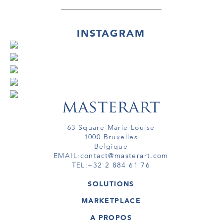
INSTAGRAM
63 Square Marie Louise
1000 Bruxelles
Belgique
EMAIL:
contact@masterart.com
TEL:
+32 2 884 61 76
SOLUTIONS
GALERIE
MARKETPLACE
FOIRE
OEUVRES D'ART
ARTISTE
A PROPOS