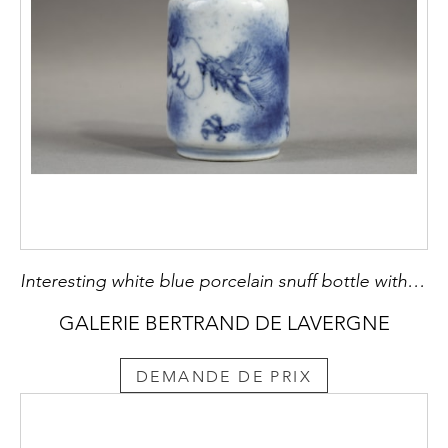
Interesting white blue porcelain snuff bottle with a dragon decor looking for the burning pearl in the clouds - China 19th century
GALERIE BERTRAND DE LAVERGNE
DEMANDE DE PRIX