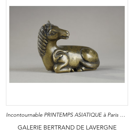
Incontournable PRINTEMPS ASIATIQUE à Paris du 5 au 14 Juin 2025 8ème Edition Le Printemps Asiatique Paris réunit marchands, maisons de vente aux enchères et musées. Ils sont spécialisés dans une grande variété d'art asiatique ancien et moderne, y compris l'art chinois, japonais, coréen, indien, islamique et moyen-oriental, himalayen et d'Asie centrale, d'Asie du Sud-Est.
GALERIE BERTRAND DE LAVERGNE