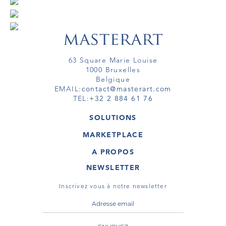
63 Square Marie Louise
1000 Bruxelles
Belgique
EMAIL:
contact@masterart.com
TEL:
+32 2 884 61 76
SOLUTIONS
GALERIE
MARKETPLACE
FOIRE
OEUVRES D'ART
ARTISTE
A PROPOS
GALERIES
MEMBRE
MASTERART
TOURS VIRTUELS
NEWSLETTER
TOUR VIRTUEL
MARKETPLACE FAQ
PUBLICATIONS
CONDITIONS GÉNÉRALES
Inscrivez vous à notre newsletter