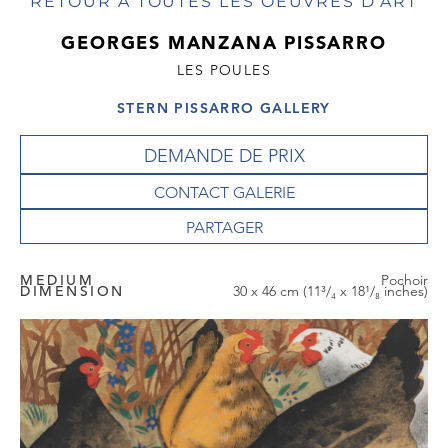
RETOUR À TOUTES LES OEUVRES D'ART
GEORGES MANZANA PISSARRO
LES POULES
STERN PISSARRO GALLERY
DEMANDE DE PRIX
CONTACT GALERIE
MEDIUM
Pochoir
DIMENSION
30 x 46 cm (11³/₄ x 18¹/₈ inches)