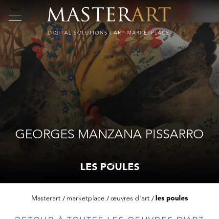
GEORGES MANZANA PISSARRO
LES POULES
Masterart
marketplace
œuvres d'art
les poules