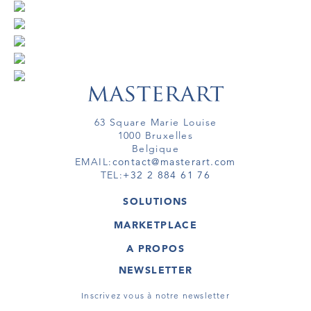
63 Square Marie Louise
1000 Bruxelles
Belgique
EMAIL:
contact@masterart.com
TEL:
+32 2 884 61 76
SOLUTIONS
GALERIE
MARKETPLACE
FOIRE
OEUVRES D'ART
ARTISTE
A PROPOS
GALERIES
MEMBRE
MASTERART
TOURS VIRTUELS
NEWSLETTER
TOUR VIRTUEL
MARKETPLACE FAQ
PUBLICATIONS
CONDITIONS GÉNÉRALES
Inscrivez vous à notre newsletter