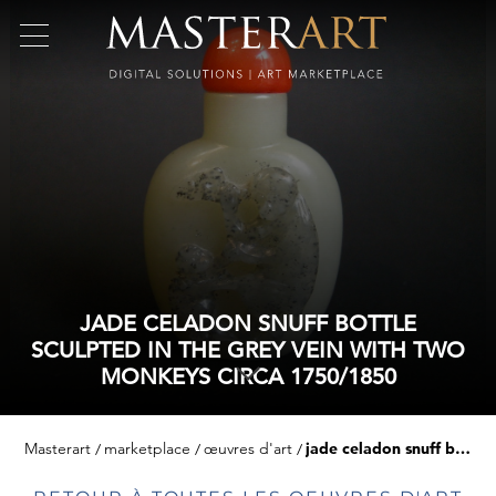
JADE CELADON SNUFF BOTTLE
SCULPTED IN THE GREY VEIN WITH TWO
MONKEYS CIRCA 1750/1850
Masterart
marketplace
œuvres d'art
jade celadon snuff bottle sculpted in the grey vein with two monkeys circa 1750/1850