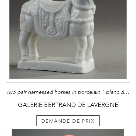
Two pair harnessed horses in porcelain " blanc de Chine" Dehua kilns Fujian province China Kangxi 1662/1722 H 7,8cm
GALERIE BERTRAND DE LAVERGNE
DEMANDE DE PRIX