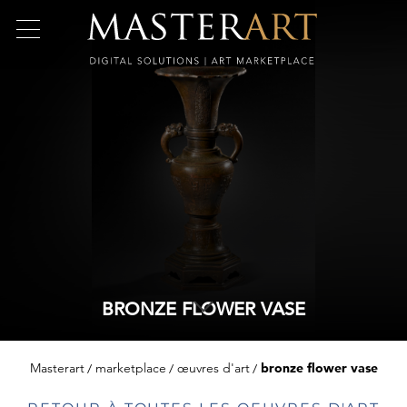
BRONZE FLOWER VASE
Masterart
marketplace
œuvres d'art
bronze flower vase