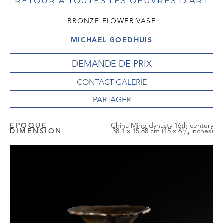
RETOUR À TOUTES LES OEUVRES D'ART
BRONZE FLOWER VASE
MICHAEL GOEDHUIS
DEMANDE DE PRIX
CONTACT GALERIE
EPOQUE
China Ming dynasty 16th century
DIMENSION
38.1 x 15.88 cm (15 x 6¹/₄ inches)