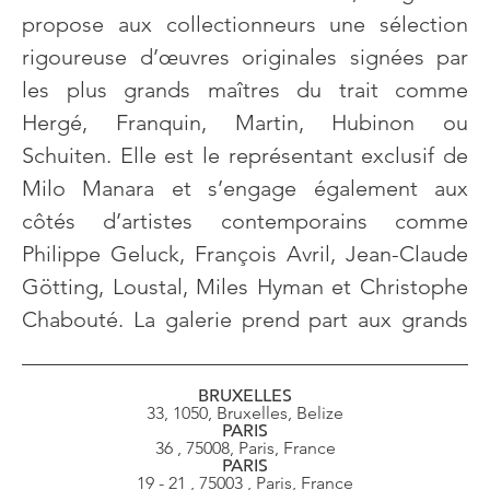
propose aux collectionneurs une sélection
rigoureuse d’œuvres originales signées par
les plus grands maîtres du trait comme
Hergé, Franquin, Martin, Hubinon ou
Schuiten. Elle est le représentant exclusif de
Milo Manara et s’engage également aux
côtés d’artistes contemporains comme
Philippe Geluck, François Avril, Jean-Claude
Götting, Loustal, Miles Hyman et Christophe
Chabouté. La galerie prend part aux grands
rendez-vous du marché de l’art en participant
à des foires internationales tels que la Brafa
BRUXELLES
33, 1050, Bruxelles, Belize
(Brussels Antiques & Fine Arts Fair), 1 – 54
PARIS
London, Art Paris Art Fair ou encore Drawing
36 , 75008, Paris, France
PARIS
Now. Parallèlement Alain Huberty et Marc
19 - 21 , 75003 , Paris, France