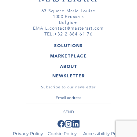
63 Square Marie Louise
1000 Brussels
Belgium
EMAIL:
contact@masterart.com
TEL:
+32 2 884 61 76
SOLUTIONS
GALLERY
MARKETPLACE
FAIR
ARTWORKS
ARTIST
ABOUT
GALLERIES
MEMBERSHIP
MASTERART
VIRTUAL TOURS
NEWSLETTER
VIRTUAL TOUR
MARKETPLACE FAQ
PUBLICATIONS
TERMS & CONDITIONS
Subscribe to our newsletter
SEND
Privacy Policy
Cookie Policy
Accessibility Policy