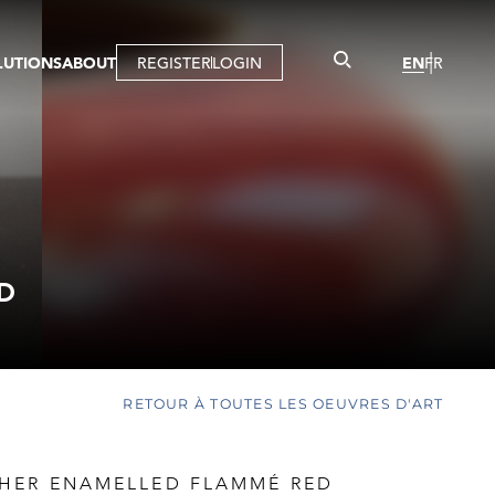
LUTIONS
ABOUT
REGISTER
LOGIN
EN
FR
LLERY
R
IST
MBERSHIP
TUAL TOUR
CTION
D
RETOUR À TOUTES LES OEUVRES D'ART
HER ENAMELLED FLAMMÉ RED