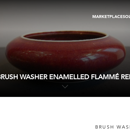
MARKETPLACE
SO
ARTWORKS
GA
GALLERIES
FAI
VIRTUAL TOURS
ART
PUBLICATIONS
ME
EVENTS
VIR
AU
BRUSH WASHER ENAMELLED FLAMMÉ RE
BRUSH WAS