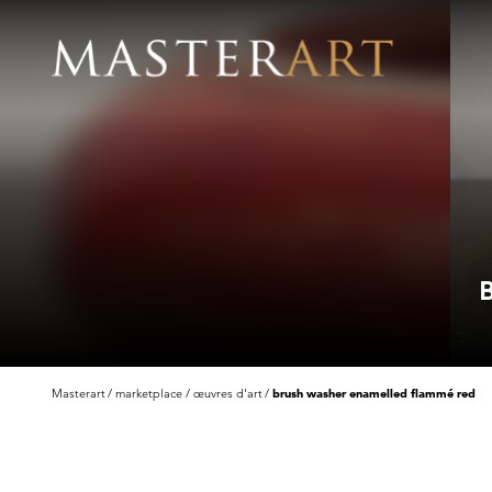
Masterart
marketplace
œuvres d'art
brush washer enamelled flammé red