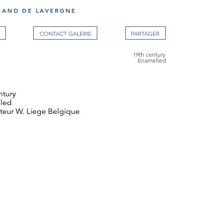
RAND DE LAVERGNE
CONTACT GALERIE
19th century
Enamelled
ntury
led
teur W. Liege Belgique